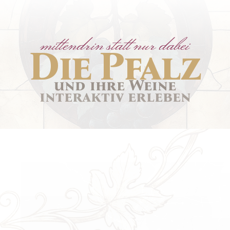
📍
Gimmeldingen
mittendrin statt nur dabei
Die Pfalz
und ihre Weine
interaktiv erleben