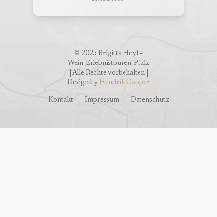
mitzunehmen!"
© 2025 Brigitta Heyl –
Wein-Erlebnistouren-Pfalz
| Alle Rechte vorbehalten |
Design by
Hendrik Cooper
Kontakt
Impressum
Datenschutz