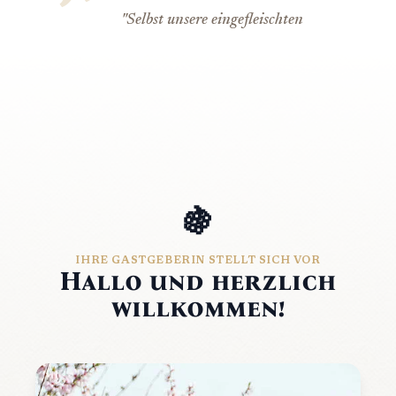
"Selbst unsere eingefleischten
Pfälzer, die aus der Region
kommen und diese Region
eigentlich gut kennen, haben
viel Interessantes und Neues
gehört und gelernt. Die Tour
kam megagut in unserer
Gruppe an."
🍇
— 13.5.2025
IHRE GASTGEBERIN STELLT SICH VOR
Hallo und herzlich
willkommen!